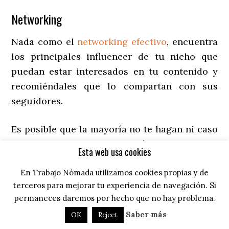
Networking
Nada como el
networking efectivo
, encuentra
los principales influencer de tu nicho que
puedan estar interesados en tu contenido y
recomiéndales que lo compartan con sus
seguidores.
Es posible que la mayoría no te hagan ni caso
pero ya sabes, intenta ganártelos un poco
Esta web usa cookies
antes para que cuando toque pedir no tengan
En Trabajo Nómada utilizamos cookies propias y de
problema en ayudarte.
terceros para mejorar tu experiencia de navegación. Si
Redes sociales
permaneces daremos por hecho que no hay problema.
Saber más
OK
Reject
Hey, amor y odio para las redes sociales!